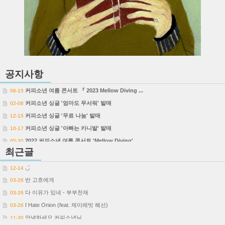
공지사항
커피소년 여름 콘서트 『 2023 Mellow Diving ...
06-15
커피소년 싱글 '엄마도 무서워' 발매
02-08
커피소년 싱글 '무료 나눔' 발매
12-15
커피소년 싱글 '아빠는 카니발' 발매
10-17
2022 커피소년 여름 콘서트 'Mellow Diving'
05-30
최근글
◡̈
12-14
반 고흐에게
03-26
다 이유가 있네 - 부부천재
03-26
I Hate Onion (feat. 제이레빗 혜선)
03-26
안녕하세요 커피소년님
11-30